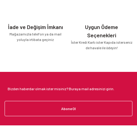
İade ve Değişim İmkanı
Uygun Ödeme
Mağazamızla telefon ya da mail
Seçenekleri
yoluyla irtibata geçiniz
İster Kredi Kartı ister Kapıda isterseniz
de havale ile ödeyin!
Abone Ol