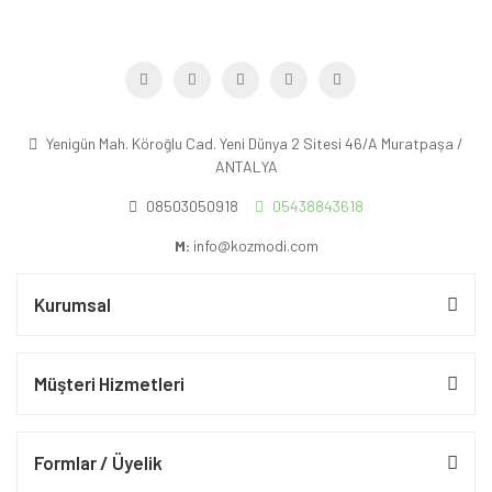
Yenigün Mah. Köroğlu Cad. Yeni Dünya 2 Sitesi 46/A Muratpaşa /
ANTALYA
08503050918
05438843618
M:
info@kozmodi.com
Kurumsal
Müşteri Hizmetleri
Formlar / Üyelik