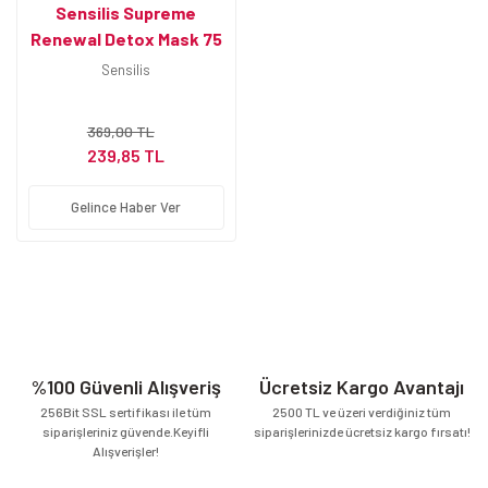
Sensilis Supreme
Renewal Detox Mask 75
ml Yenileyici Detox
Sensilis
Maske
369,00 TL
239,85 TL
Gelince Haber Ver
%100 Güvenli Alışveriş
Ücretsiz Kargo Avantajı
256Bit SSL sertifikası ile tüm
2500 TL ve üzeri verdiğiniz tüm
siparişleriniz güvende.Keyifli
siparişlerinizde ücretsiz kargo fırsatı!
Alışverişler!