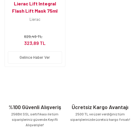
Lierac Lift Integral
Flash Lift Mask 75ml
Lierac
629,49 TL
323,89 TL
Gelince Haber Ver
%100 Güvenli Alışveriş
Ücretsiz Kargo Avantajı
256Bit SSL sertifikası ile tüm
2500 TL ve üzeri verdiğiniz tüm
siparişleriniz güvende.Keyifli
siparişlerinizde ücretsiz kargo fırsatı!
Alışverişler!