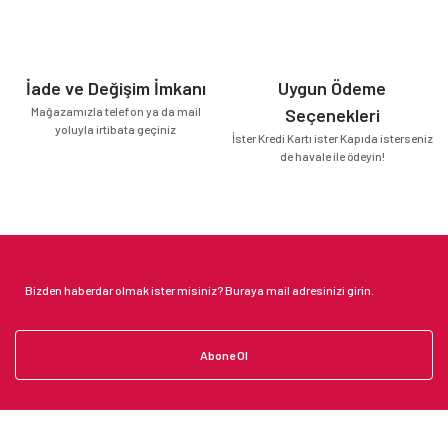
İade ve Değişim İmkanı
Uygun Ödeme
Mağazamızla telefon ya da mail
Seçenekleri
yoluyla irtibata geçiniz
İster Kredi Kartı ister Kapıda isterseniz
de havale ile ödeyin!
Abone Ol