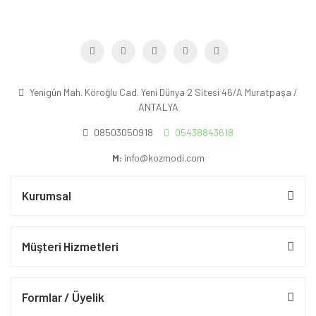
Yenigün Mah. Köroğlu Cad. Yeni Dünya 2 Sitesi 46/A Muratpaşa /
ANTALYA
08503050918
05438843618
M:
info@kozmodi.com
Kurumsal
Müşteri Hizmetleri
Formlar / Üyelik