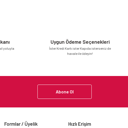
mkanı
Uygun Ödeme Seçenekleri
l yoluyla
İster Kredi Kartı ister Kapıda isterseniz de
havale ile ödeyin!
Abone Ol
Formlar / Üyelik
Hızlı Erişim