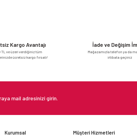
tsiz Kargo Avantajı
İade ve Değişim İ
 TL ve üzeri verdiğiniz tüm
Mağazamızla telefon ya da mai
erinizde ücretsiz kargo fırsatı!
irtibata geçiniz
Kurumsal
Müşteri Hizmetleri