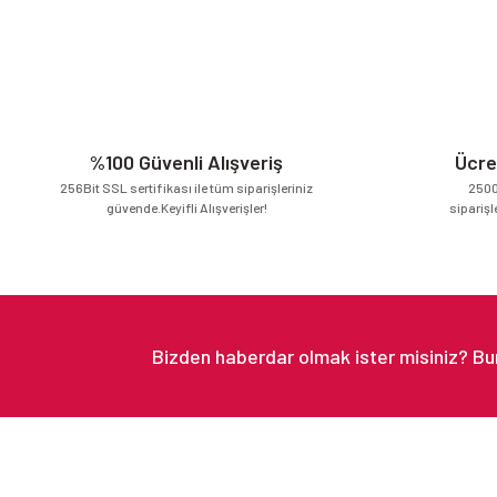
%100 Güvenli Alışveriş
Ücre
256Bit SSL sertifikası ile tüm siparişleriniz
2500
güvende.Keyifli Alışverişler!
siparişl