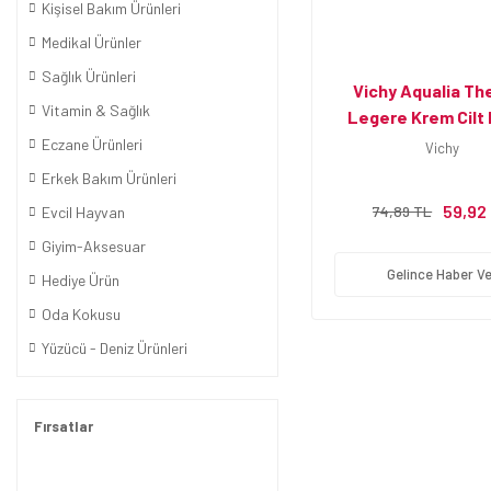
Kişisel Bakım Ürünleri
Medikal Ürünler
Sağlık Ürünleri
Vichy Aqualia Th
Vitamin & Sağlık
Legere Krem Cilt
Festivali Set
Eczane Ürünleri
Vichy
Erkek Bakım Ürünleri
59,92
74,89 TL
Evcil Hayvan
Giyim-Aksesuar
Gelince Haber Ve
Hediye Ürün
Oda Kokusu
Yüzücü - Deniz Ürünleri
Fırsatlar