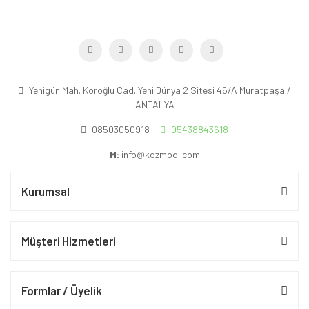
Yenigün Mah. Köroğlu Cad. Yeni Dünya 2 Sitesi 46/A Muratpaşa /
ANTALYA
08503050918
05438843618
M:
info@kozmodi.com
Kurumsal
Müşteri Hizmetleri
Formlar / Üyelik