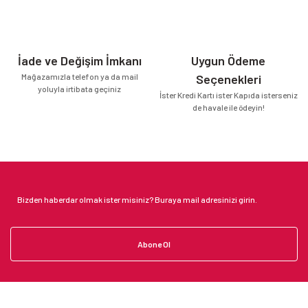
İade ve Değişim İmkanı
Uygun Ödeme
Mağazamızla telefon ya da mail
Seçenekleri
yoluyla irtibata geçiniz
İster Kredi Kartı ister Kapıda isterseniz
de havale ile ödeyin!
Abone Ol