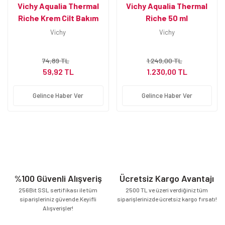
Vichy Aqualia Thermal
Vichy Aqualia Thermal
Riche Krem Cilt Bakım
Riche 50 ml
Festivali Seti
Nemlendirici Krem
Vichy
Vichy
74,89 TL
1.249,00 TL
59,92 TL
1.230,00 TL
Gelince Haber Ver
Gelince Haber Ver
%100 Güvenli Alışveriş
Ücretsiz Kargo Avantajı
256Bit SSL sertifikası ile tüm
2500 TL ve üzeri verdiğiniz tüm
siparişleriniz güvende.Keyifli
siparişlerinizde ücretsiz kargo fırsatı!
Alışverişler!