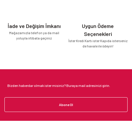
İade ve Değişim İmkanı
Uygun Ödeme
Mağazamızla telefon ya da mail
Seçenekleri
yoluyla irtibata geçiniz
İster Kredi Kartı ister Kapıda isterseniz
de havale ile ödeyin!
Abone Ol