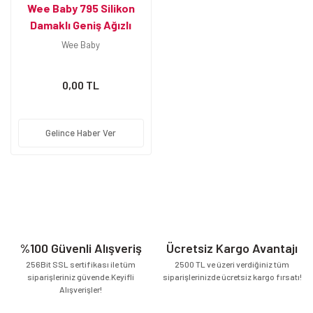
Wee Baby 795 Silikon
Damaklı Geniş Ağızlı
No:2 6-18 Ay Biberon
Wee Baby
Emziği
0,00 TL
Gelince Haber Ver
%100 Güvenli Alışveriş
Ücretsiz Kargo Avantajı
256Bit SSL sertifikası ile tüm
2500 TL ve üzeri verdiğiniz tüm
siparişleriniz güvende.Keyifli
siparişlerinizde ücretsiz kargo fırsatı!
Alışverişler!