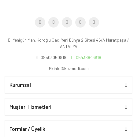
Yenigün Mah. Köroğlu Cad. Yeni Dünya 2 Sitesi 46/A Muratpaşa /
ANTALYA
08503050918
05438843618
M:
info@kozmodi.com
Kurumsal
Müşteri Hizmetleri
Formlar / Üyelik