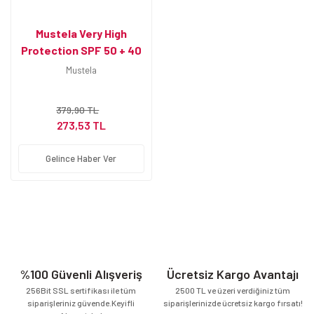
Mustela Very High
Protection SPF 50 + 40
ml Güneş Losyonu
Mustela
379,90 TL
273,53 TL
Gelince Haber Ver
%100 Güvenli Alışveriş
Ücretsiz Kargo Avantajı
256Bit SSL sertifikası ile tüm
2500 TL ve üzeri verdiğiniz tüm
siparişleriniz güvende.Keyifli
siparişlerinizde ücretsiz kargo fırsatı!