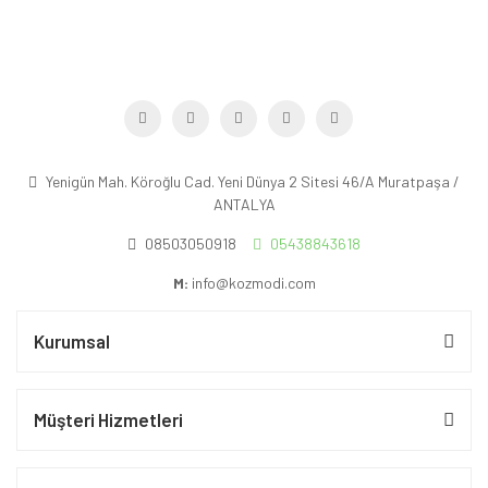
Yenigün Mah. Köroğlu Cad. Yeni Dünya 2 Sitesi 46/A Muratpaşa /
ANTALYA
08503050918
05438843618
M:
info@kozmodi.com
Kurumsal
Müşteri Hizmetleri