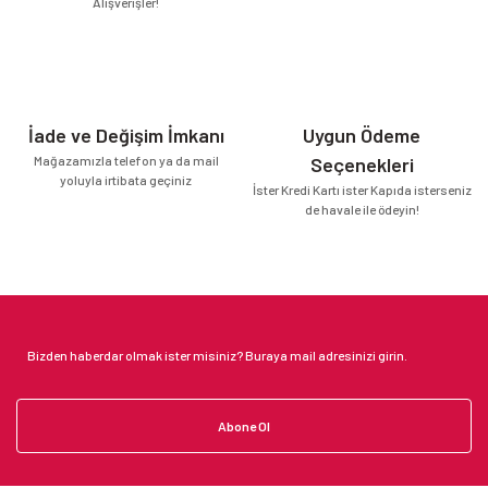
Alışverişler!
İade ve Değişim İmkanı
Uygun Ödeme
Mağazamızla telefon ya da mail
Seçenekleri
yoluyla irtibata geçiniz
İster Kredi Kartı ister Kapıda isterseniz
de havale ile ödeyin!
Abone Ol