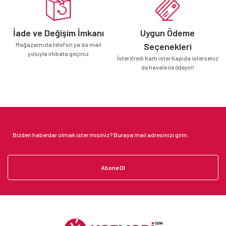
İade ve Değişim İmkanı
Uygun Ödeme
Mağazamızla telefon ya da mail
Seçenekleri
yoluyla irtibata geçiniz
İster Kredi Kartı ister Kapıda isterseniz
de havale ile ödeyin!
Abone Ol