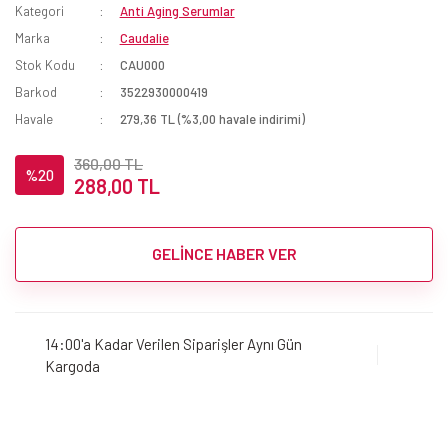
Kategori
Anti Aging Serumlar
Marka
Caudalie
Stok Kodu
CAU000
Barkod
3522930000419
Havale
279,36 TL (%3,00 havale indirimi)
360,00 TL
%20
288,00 TL
GELİNCE HABER VER
14:00'a Kadar Verilen Siparişler Aynı Gün
Kargoda