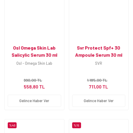
Vücut Yağları ve Kremleri
Osl Omega Skin Lab
Svr Protect Spf+ 30
Salicylic Serum 30 ml
Ampoule Serum 30 ml
Osl - Omega Skin Lab
SVR
990,00 TL
1.185,00 TL
558,80 TL
711,00 TL
Gelince Haber Ver
Gelince Haber Ver
%40
%15