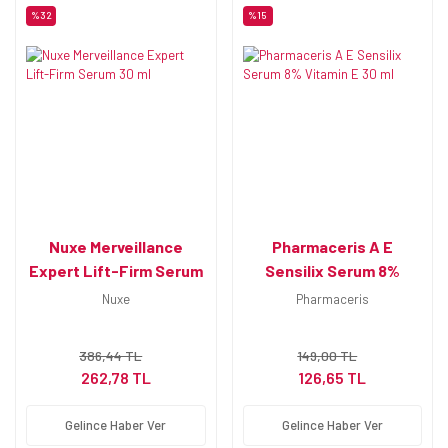
%32
%15
Nuxe Merveillance
Pharmaceris A E
Expert Lift-Firm Serum
Sensilix Serum 8%
30 ml
Vitamin E 30 ml
Nuxe
Pharmaceris
386,44 TL
149,00 TL
262,78 TL
126,65 TL
Gelince Haber Ver
Gelince Haber Ver