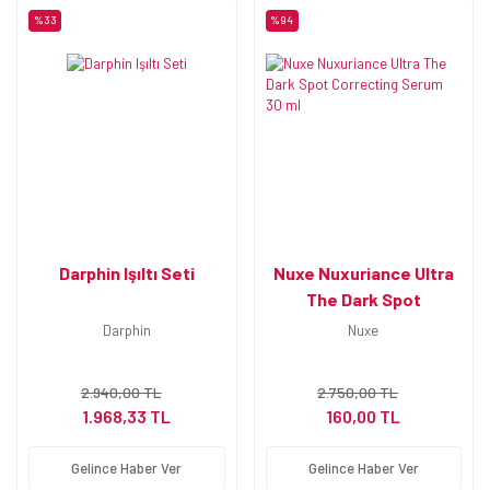
%33
%94
Darphin Işıltı Seti
Nuxe Nuxuriance Ultra
The Dark Spot
Correcting Serum 30 ml
Darphin
Nuxe
2.940,00 TL
2.750,00 TL
1.968,33 TL
160,00 TL
Gelince Haber Ver
Gelince Haber Ver