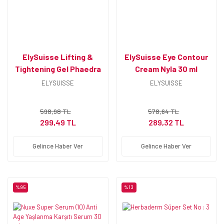
ElySuisse Lifting &
ElySuisse Eye Contour
Tightening Gel Phaedra
Cream Nyla 30 ml
30 ml
ELYSUISSE
ELYSUISSE
598,98 TL
578,64 TL
299,49 TL
289,32 TL
Gelince Haber Ver
Gelince Haber Ver
%95
%13