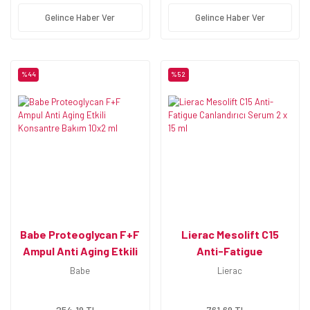
Gelince Haber Ver
Gelince Haber Ver
%44
%52
Babe Proteoglycan F+F
Lierac Mesolift C15
Ampul Anti Aging Etkili
Anti-Fatigue
Konsantre Bakım 10x2
Canlandırıcı Serum 2 x 15
Babe
Lierac
ml
ml
254,19 TL
761,69 TL