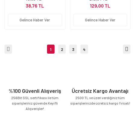
38,76 TL
129,00 TL
Gelince Haber Ver
Gelince Haber Ver
1
2
3
4
%100 Güvenli Alışveriş
Ücretsiz Kargo Avantajı
256Bit SSL sertifikası ile tüm
2500 TL ve üzeri verdiğiniz tüm
siparişleriniz güvende.Keyifli
siparişlerinizde ücretsiz kargo fırsatı!
Alışverişler!