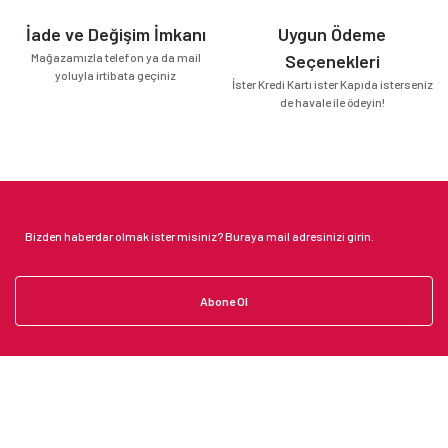
İade ve Değişim İmkanı
Uygun Ödeme
Mağazamızla telefon ya da mail
Seçenekleri
yoluyla irtibata geçiniz
İster Kredi Kartı ister Kapıda isterseniz
de havale ile ödeyin!
Abone Ol