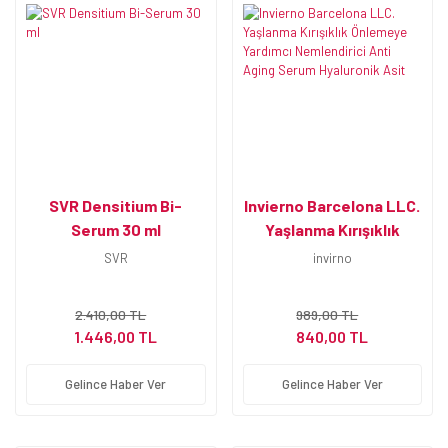
SVR Densitium Bi-
Invierno Barcelona LLC.
Serum 30 ml
Yaşlanma Kırışıklık
Önlemeye Yardımcı
SVR
invirno
Nemlendirici Anti Aging
Serum Hyaluronik Asit
2.410,00 TL
989,00 TL
1.446,00 TL
840,00 TL
Gelince Haber Ver
Gelince Haber Ver