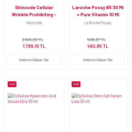
Skincode Cellular
Laroche Posay B5 30 Ml
Wrinkle Prohibiting -
+ Pure Vitamin 10 Ml
Kırışıklık Önleyici Serum
Skincode
La Roche Posay
30 Ml
2.699,00 TL
508,37 TL
1.799,10 TL
482,95 TL
Gelince Haber Ver
Gelince Haber Ver
%50
%65