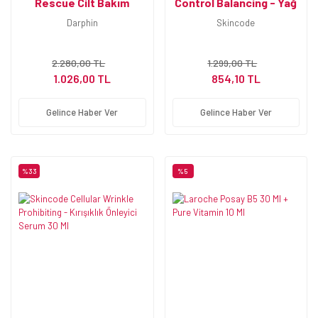
Rescue Cilt Bakım
Control Balancing - Yağ
Serumu 15 ml
Dengeleyici Serum 30
Darphin
Skincode
ML
2.280,00 TL
1.299,00 TL
1.026,00 TL
854,10 TL
Gelince Haber Ver
Gelince Haber Ver
%33
%5