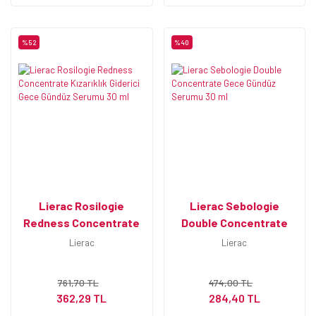
%52
%40
Lierac Rosilogie
Lierac Sebologie
Redness Concentrate
Double Concentrate
Kızarıklık Giderici Gece
Gece Gündüz Serumu 30
Lierac
Lierac
Gündüz Serumu 30 ml
ml
761,70 TL
474,00 TL
362,29 TL
284,40 TL