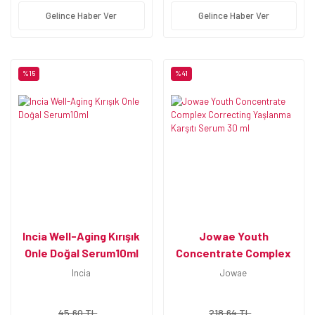
Gelince Haber Ver
Gelince Haber Ver
%15
%41
Incia Well-Aging Kırışık
Jowae Youth
Onle Doğal Serum10ml
Concentrate Complex
Correcting Yaşlanma
Incia
Jowae
Karşıtı Serum 30 ml
45,60 TL
218,64 TL