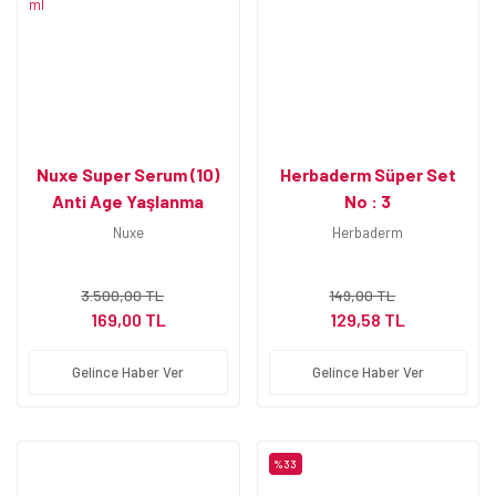
Nuxe Super Serum (10)
Herbaderm Süper Set
Anti Age Yaşlanma
No : 3
Karşıtı Serum 30 ml
Nuxe
Herbaderm
3.500,00 TL
149,00 TL
169,00 TL
129,58 TL
Gelince Haber Ver
Gelince Haber Ver
%33