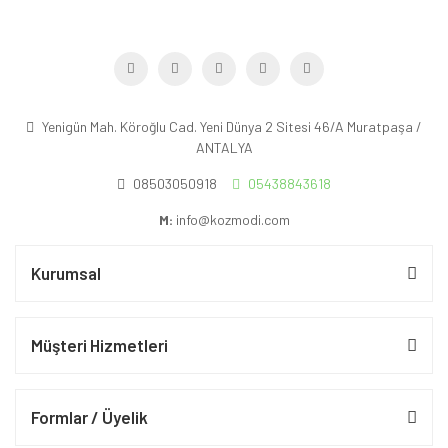
Yenigün Mah. Köroğlu Cad. Yeni Dünya 2 Sitesi 46/A Muratpaşa /
ANTALYA
08503050918
05438843618
M:
info@kozmodi.com
Kurumsal
Müşteri Hizmetleri
Formlar / Üyelik