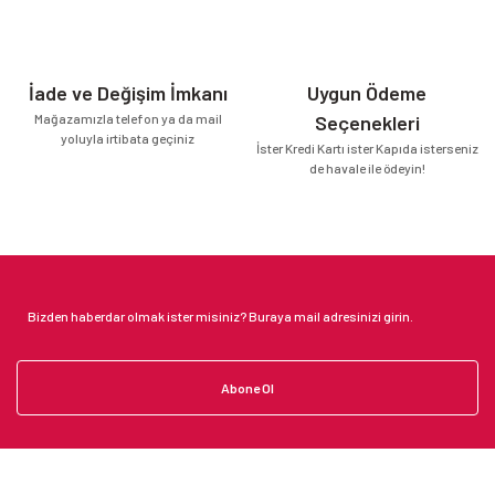
İade ve Değişim İmkanı
Uygun Ödeme
Mağazamızla telefon ya da mail
Seçenekleri
yoluyla irtibata geçiniz
İster Kredi Kartı ister Kapıda isterseniz
de havale ile ödeyin!
Abone Ol