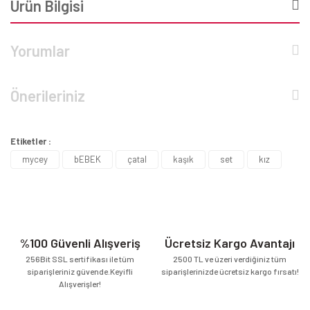
Ürün Bilgisi
Yorumlar
Önerileriniz
Etiketler :
mycey
bEBEK
çatal
kaşık
set
kız
%100 Güvenli Alışveriş
Ücretsiz Kargo Avantajı
256Bit SSL sertifikası ile tüm
2500 TL ve üzeri verdiğiniz tüm
siparişleriniz güvende.Keyifli
siparişlerinizde ücretsiz kargo fırsatı!
Alışverişler!