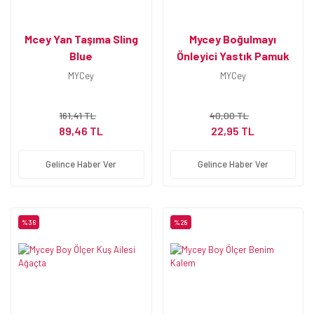
Mcey Yan Taşıma Sling
Mycey Boğulmayı
Blue
Önleyici Yastık Pamuk
Nefes Alabilen
MYCey
MYCey
161,41 TL
40,00 TL
89,46 TL
22,95 TL
Gelince Haber Ver
Gelince Haber Ver
%36
%28