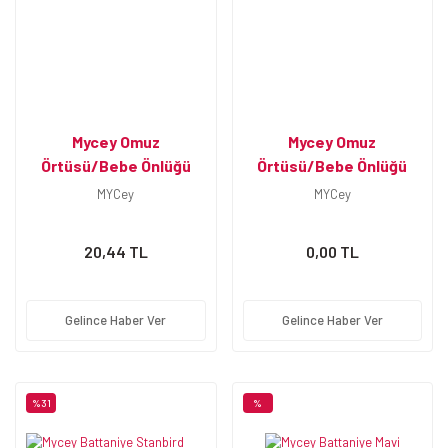
Mycey Omuz
Mycey Omuz
Örtüsü/Bebe Önlüğü
Örtüsü/Bebe Önlüğü
Starbird Pembe
Stanbird Mavi
MYCey
MYCey
20,44 TL
0,00 TL
Gelince Haber Ver
Gelince Haber Ver
%31
%