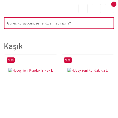
Kaşık
%29
%29