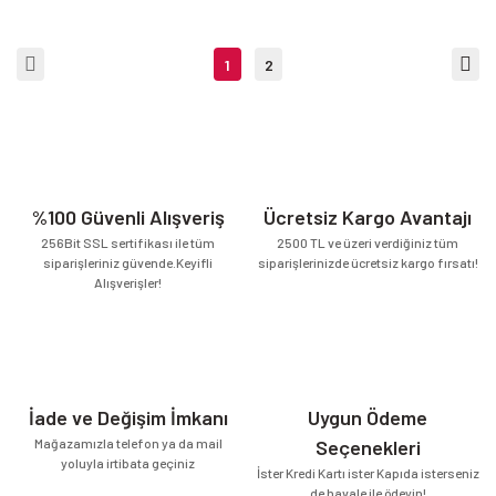
1
2
%100 Güvenli Alışveriş
Ücretsiz Kargo Avantajı
256Bit SSL sertifikası ile tüm
2500 TL ve üzeri verdiğiniz tüm
siparişleriniz güvende.Keyifli
siparişlerinizde ücretsiz kargo fırsatı!
Alışverişler!
İade ve Değişim İmkanı
Uygun Ödeme
Mağazamızla telefon ya da mail
Seçenekleri
yoluyla irtibata geçiniz
İster Kredi Kartı ister Kapıda isterseniz
de havale ile ödeyin!