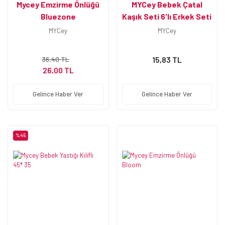
Mycey Emzirme Önlüğü
MYCey Bebek Çatal
Bluezone
Kaşık Seti 6'lı Erkek Seti
MYCey
MYCey
36,40 TL
15,83 TL
26,00 TL
Gelince Haber Ver
Gelince Haber Ver
%45