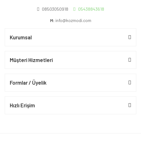
08503050918
05438843618
M:
info@kozmodi.com
Kurumsal
Müşteri Hizmetleri
Formlar / Üyelik
Hızlı Erişim