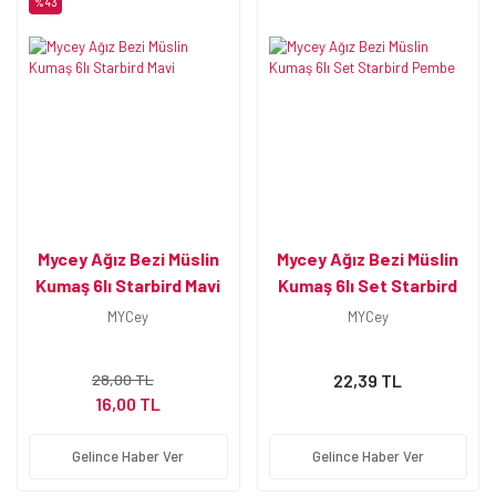
%43
Mycey Ağız Bezi Müslin
Mycey Ağız Bezi Müslin
Kumaş 6lı Starbird Mavi
Kumaş 6lı Set Starbird
Pembe
MYCey
MYCey
28,00 TL
22,39 TL
16,00 TL
Gelince Haber Ver
Gelince Haber Ver