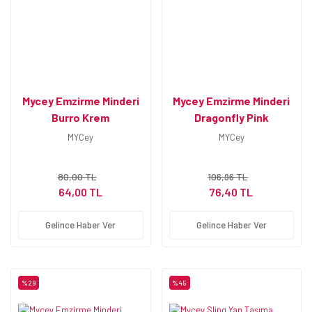
Mycey Emzirme Minderi
Mycey Emzirme Minderi
Burro Krem
Dragonfly Pink
MYCey
MYCey
80,00 TL
106,96 TL
64,00 TL
76,40 TL
Gelince Haber Ver
Gelince Haber Ver
%29
%45