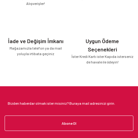
Alışverişler!
İade ve Değişim İmkanı
Uygun Ödeme
Mağazamızla telefon ya da mail
Seçenekleri
yoluyla irtibata geçiniz
İster Kredi Kartı ister Kapıda isterseniz
de havale ile ödeyin!
Abone Ol