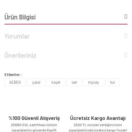
Ürün Bilgisi
Yorumlar
Önerileriniz
Etiketler :
bEBEK
çatal
kaşık
set
mycey
kız
%100 Güvenli Alışveriş
Ücretsiz Kargo Avantajı
256Bit SSL sertifikası ile tüm
2500 TL ve üzeri verdiğiniz tüm
siparişleriniz güvende.Keyifli
siparişlerinizde ücretsiz kargo fırsatı!