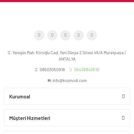
Yenigün Mah. Köroğlu Cad. Yeni Dünya 2 Sitesi 46/A Muratpaşa /
ANTALYA
08503050918
05438843618
M:
info@kozmodi.com
Kurumsal
Müşteri Hizmetleri