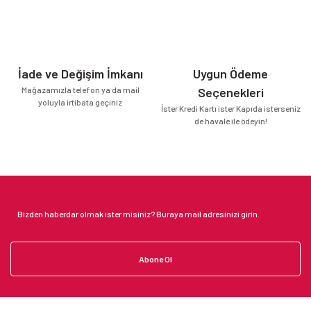
İade ve Değişim İmkanı
Uygun Ödeme
Mağazamızla telefon ya da mail
Seçenekleri
yoluyla irtibata geçiniz
İster Kredi Kartı ister Kapıda isterseniz
de havale ile ödeyin!
Abone Ol