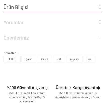
Ürün Bilgisi
Yorumlar
Önerileriniz
Etiketler :
bEBEK
çatal
kaşık
set
mycey
kız
%100 Güvenli Alışveriş
Ücretsiz Kargo Avantajı
256Bit SSL sertifikası ile tüm
2500 TL ve üzeri verdiğiniz tüm
siparişleriniz güvende.Keyifli
siparişlerinizde ücretsiz kargo fırsatı!
Alışverişler!