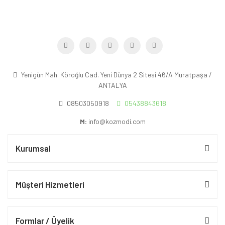
Yenigün Mah. Köroğlu Cad. Yeni Dünya 2 Sitesi 46/A Muratpaşa /
ANTALYA
08503050918
05438843618
M:
info@kozmodi.com
Kurumsal
Müşteri Hizmetleri
Formlar / Üyelik