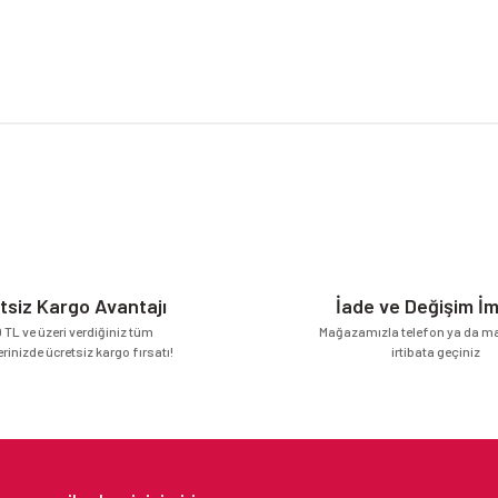
da yetersiz gördüğünüz noktaları öneri formunu kullanarak tarafımıza iletebilirsi
Bu ürüne ilk yorumu siz yapın!
Yorum Yaz
tsiz Kargo Avantajı
İade ve Değişim İ
 TL ve üzeri verdiğiniz tüm
Mağazamızla telefon ya da mai
erinizde ücretsiz kargo fırsatı!
irtibata geçiniz
Gönder