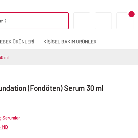
BEBEK ÜRÜNLERİ
KİŞİSEL BAKIM ÜRÜNLERİ
30 ml
undation (Fondöten) Serum 30 ml
g Serumlar
e MD