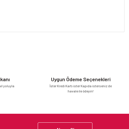
niz.
mkanı
Uygun Ödeme Seçenekleri
l yoluyla
İster Kredi Kartı ister Kapıda isterseniz de
havale ile ödeyin!