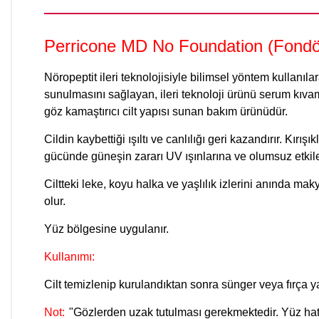
Perricone MD No Foundation (Fondö
Nöropeptit ileri teknolojisiyle bilimsel yöntem kullanıl
sunulmasını sağlayan, ileri teknoloji ürünü serum kıvaml
göz kamaştırıcı cilt yapısı sunan bakım ürünüdür.
Cildin kaybettiği ışıltı ve canlılığı geri kazandırır. Kı
gücünde güneşin zararı UV ışınlarına ve olumsuz etkiler
Ciltteki leke, koyu halka ve yaşlılık izlerini anında ma
olur.
Yüz bölgesine uygulanır.
Kullanımı:
Cilt temizlenip kurulandıktan sonra sünger veya fırça 
Not:
"Gözlerden uzak tutulması gerekmektedir. Yüz hatl