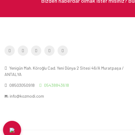
Yenigün Mah. Köroğlu Cad. Yeni Dünya 2 Sitesi 46/A Muratpaşa /
ANTALYA
08503050918
05438843618
M:
info@kozmodi.com