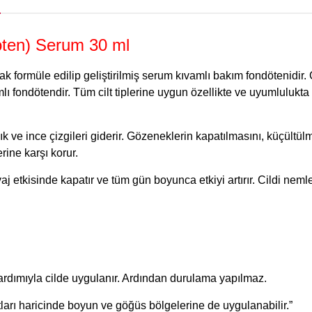
ten) Serum 30 ml
arak formüle edilip geliştirilmiş serum kıvamlı bakım fondötenidir.
ı fondötendir. Tüm cilt tiplerine uygun özellikte ve uyumlulukta g
rışıklık ve ince çizgileri giderir. Gözeneklerin kapatılmasını, küçü
ine karşı korur.
kyaj etkisinde kapatır ve tüm gün boyunca etkiyi artırır. Cildi ne
yardımıyla cilde uygulanır. Ardından durulama yapılmaz.
arı haricinde boyun ve göğüs bölgelerine de uygulanabilir.”