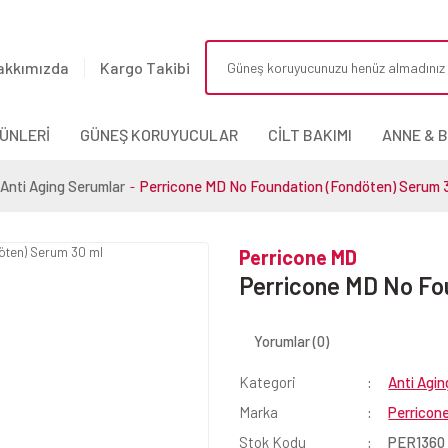
akkımızda
Kargo Takibi
ÜNLERİ
GÜNEŞ KORUYUCULAR
CİLT BAKIMI
ANNE & 
Anti Aging Serumlar
Perricone MD No Foundation (Fondöten) Serum 
Perricone MD
Perricone MD No Fo
Yorumlar (0)
Kategori
Anti Agin
Marka
Perricon
Stok Kodu
PER1360