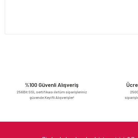
Bu ürünün fiyat bilgisi, resim, ürün açıklamalarında ve diğer konular
Görüş ve önerileriniz için teşekkür ederiz.
Ürün resmi kalitesiz, bozuk veya görüntülenemiyor.
Ürün açıklamasında eksik bilgiler bulunuyor.
Ürün bilgilerinde hatalar bulunuyor.
Ürün fiyatı diğer sitelerden daha pahalı.
%100 Güvenli Alışveriş
Ücre
Bu ürüne benzer farklı alternatifler olmalı.
256Bit SSL sertifikası ile tüm siparişleriniz
2500
güvende.Keyifli Alışverişler!
siparişl