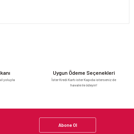
niz.
mkanı
Uygun Ödeme Seçenekleri
l yoluyla
İster Kredi Kartı ister Kapıda isterseniz de
havale ile ödeyin!
Abone Ol