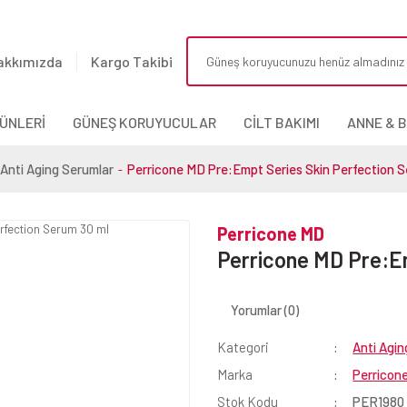
akkımızda
Kargo Takibi
ÜNLERİ
GÜNEŞ KORUYUCULAR
CİLT BAKIMI
ANNE & 
Anti Aging Serumlar
Perricone MD Pre:Empt Series Skin Perfection S
Perricone MD
Perricone MD Pre:Em
Yorumlar (0)
Kategori
Anti Agin
Marka
Perricon
Stok Kodu
PER1980