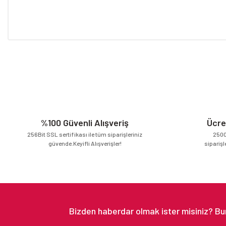
Bu ürünün fiyat bilgisi, resim, ürün açıklamalarında ve diğer konular
Görüş ve önerileriniz için teşekkür ederiz.
Ürün resmi kalitesiz, bozuk veya görüntülenemiyor.
Ürün açıklamasında eksik bilgiler bulunuyor.
Ürün bilgilerinde hatalar bulunuyor.
Ürün fiyatı diğer sitelerden daha pahalı.
%100 Güvenli Alışveriş
Ücre
Bu ürüne benzer farklı alternatifler olmalı.
256Bit SSL sertifikası ile tüm siparişleriniz
2500
güvende.Keyifli Alışverişler!
siparişl