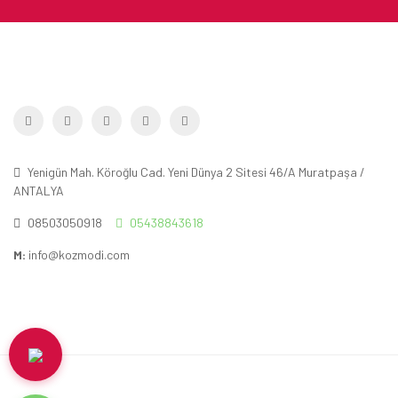
Yenigün Mah. Köroğlu Cad. Yeni Dünya 2 Sitesi 46/A Muratpaşa /
ANTALYA
08503050918
05438843618
M:
info@kozmodi.com