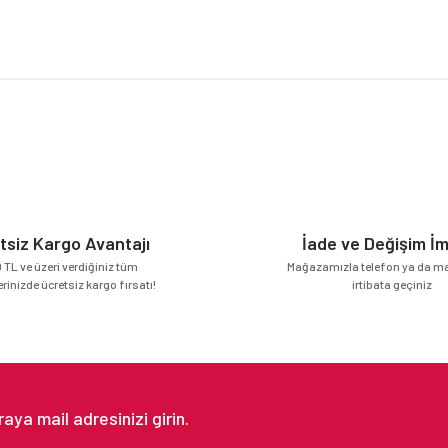
da yetersiz gördüğünüz noktaları öneri formunu kullanarak tarafımıza iletebilirsi
Bu ürüne ilk yorumu siz yapın!
Yorum Yaz
tsiz Kargo Avantajı
İade ve Değişim İ
 TL ve üzeri verdiğiniz tüm
Mağazamızla telefon ya da mai
erinizde ücretsiz kargo fırsatı!
irtibata geçiniz
Gönder