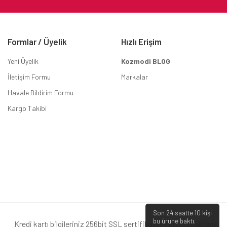
Formlar / Üyelik
Hızlı Erişim
Yeni Üyelik
Kozmodi BLOG
İletişim Formu
Markalar
Havale Bildirim Formu
Kargo Takibi
Son 24 saatte
10
kişi
bu ürüne baktı.
Kredi kartı bilgileriniz 256bit SSL sertifikası ile korunmaktadır.