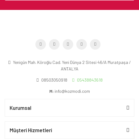
Yenigün Mah. Köroğlu Cad. Yeni Dünya 2 Sitesi 46/A Muratpaşa /
ANTALYA
08503050918
05438843618
M:
info@kozmodi.com
Kurumsal
Müşteri Hizmetleri