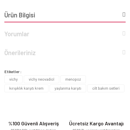
Ürün Bilgisi
Yorumlar
Önerileriniz
Etiketler :
vichy
vichy neovadiol
menopoz
kırışıklık karşıtı krem
yaşlanma karşıtı
cilt bakım setleri
%100 Güvenli Alışveriş
Ücretsiz Kargo Avantajı
256Bit SSL sertifikası ile tüm
2500 TL ve üzeri verdiğiniz tüm