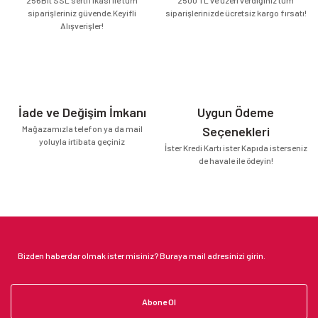
siparişleriniz güvende.Keyifli
siparişlerinizde ücretsiz kargo fırsatı!
Alışverişler!
İade ve Değişim İmkanı
Uygun Ödeme
Mağazamızla telefon ya da mail
Seçenekleri
yoluyla irtibata geçiniz
İster Kredi Kartı ister Kapıda isterseniz
de havale ile ödeyin!
Abone Ol