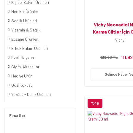
Kişisel Bakım Ürünleri
Medikal Ürünler
Sağlık Ürünleri
Vichy Neovadiol 
Vitamin & Sağlık
Karma Ciltler İçin
Bakım Kremi Cilt
Eczane Ürünleri
Vichy
Festivali Set
Erkek Bakım Ürünleri
111,9
139,90 TL
Evcil Hayvan
Giyim-Aksesuar
Gelince Haber Ve
Hediye Ürün
Oda Kokusu
Yüzücü - Deniz Ürünleri
%49
Fırsatlar