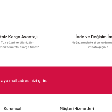
tsiz Kargo Avantajı
İade ve Değişim İ
 TL ve üzeri verdiğiniz tüm
Mağazamızla telefon ya da mai
erinizde ücretsiz kargo fırsatı!
irtibata geçiniz
Kurumsal
Müşteri Hizmetleri