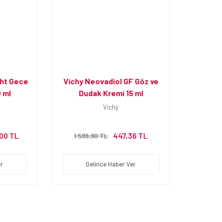
ght Gece
Vichy Neovadiol GF Göz ve
 ml
Dudak Kremi 15 ml
Vichy
,00 TL
447,36 TL
1.599,90 TL
r
Gelince Haber Ver