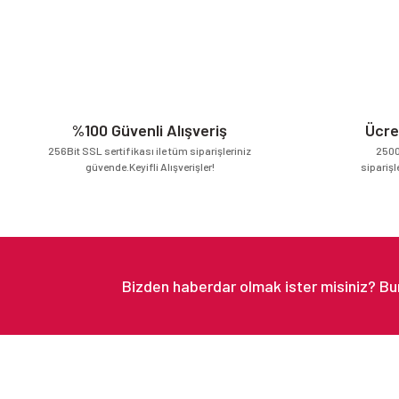
%100 Güvenli Alışveriş
Ücre
256Bit SSL sertifikası ile tüm siparişleriniz
2500
güvende.Keyifli Alışverişler!
siparişl