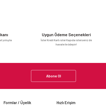
mkanı
Uygun Ödeme Seçenekleri
l yoluyla
İster Kredi Kartı ister Kapıda isterseniz de
havale ile ödeyin!
Abone Ol
Formlar / Üyelik
Hızlı Erişim