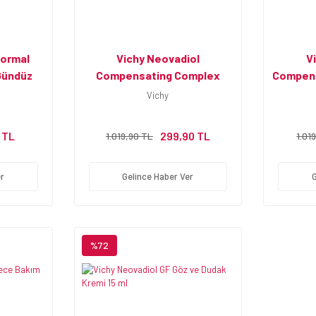
Normal
Vichy Neovadiol
V
 Gündüz
Compensating Complex
Compens
 Bakım
Yeniden Şekillendiren Serum
Kar
Vichy
i
30 ml
2 TL
299,90 TL
1.019,90 TL
1.01
r
Gelince Haber Ver
%72