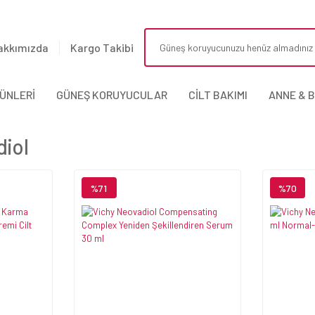
akkımızda
Kargo Takibi
ÜNLERİ
GÜNEŞ KORUYUCULAR
CİLT BAKIMI
ANNE & 
iol
%71
%70