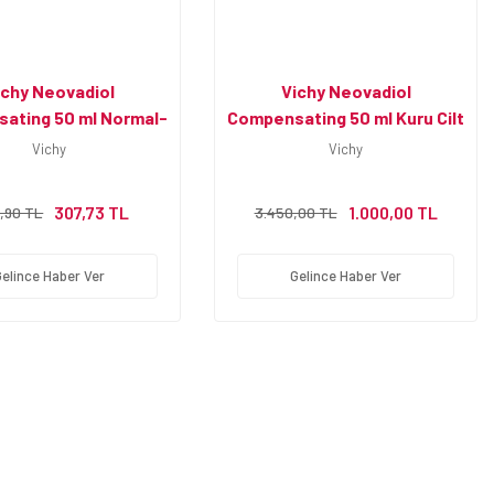
ichy Neovadiol
Vichy Neovadiol
ating 50 ml Normal-
Compensating 50 ml Kuru Cilt
ma Gündüz Kremi
Gündüz Kremi
Vichy
Vichy
307,73 TL
1.000,00 TL
9,90 TL
3.450,00 TL
Gelince Haber Ver
Gelince Haber Ver