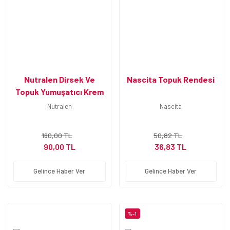
Nutralen Dirsek Ve
Nascita Topuk Rendesi
Topuk Yumuşatıcı Krem
50 Ml
Nutralen
Nascita
160,00 TL
50,82 TL
90,00 TL
36,83 TL
Gelince Haber Ver
Gelince Haber Ver
%-1