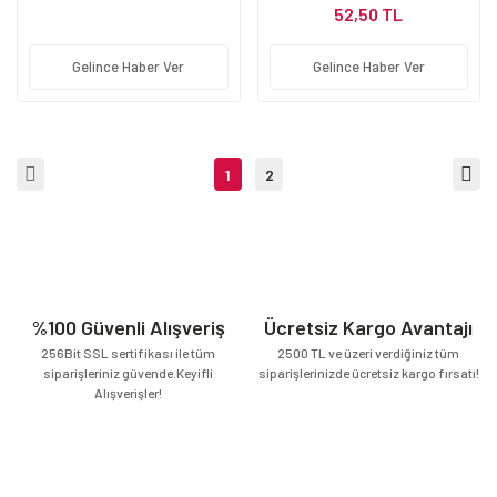
52,50 TL
Gelince Haber Ver
Gelince Haber Ver
1
2
%100 Güvenli Alışveriş
Ücretsiz Kargo Avantajı
256Bit SSL sertifikası ile tüm
2500 TL ve üzeri verdiğiniz tüm
siparişleriniz güvende.Keyifli
siparişlerinizde ücretsiz kargo fırsatı!
Alışverişler!