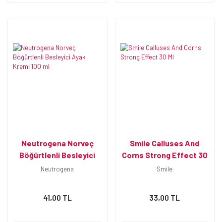
Neutrogena Norveç
Smile Calluses And
Böğürtlenli Besleyici
Corns Strong Effect 30
Ayak Kremi 100 ml
Ml
Neutrogena
Smile
41,00 TL
33,00 TL