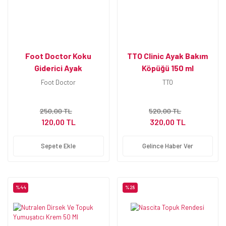
Foot Doctor Koku
TTO Clinic Ayak Bakım
Giderici Ayak
Köpüğü 150 ml
Deodorantı 150 ml
Foot Doctor
TTO
250,00 TL
520,00 TL
120,00 TL
320,00 TL
Sepete Ekle
Gelince Haber Ver
%44
%28