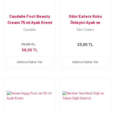
Caudalie Foot Beauty
Odor Eaters Koku
Cream 75 ml Ayak Kremi
Önleyici Ayak ve
Ayakkabı Spreyi 150 ml
Caudalie
Odor Eaters
70,00 TL
23,00 TL
56,00 TL
Gelince Haber Ver
Gelince Haber Ver