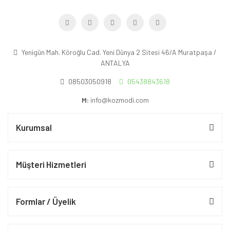
Yenigün Mah. Köroğlu Cad. Yeni Dünya 2 Sitesi 46/A Muratpaşa /
ANTALYA
08503050918
05438843618
M:
info@kozmodi.com
Kurumsal
Müşteri Hizmetleri
Formlar / Üyelik