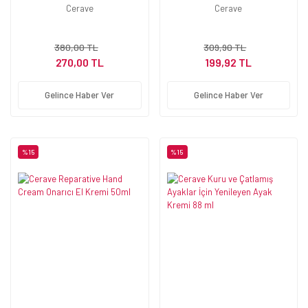
Nemlendirici Krem 50 ml
Kremi 52 ml
Cerave
Cerave
380,00 TL
309,90 TL
270,00 TL
199,92 TL
Gelince Haber Ver
Gelince Haber Ver
%15
%15