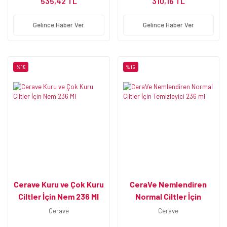
535,42 TL
310,16 TL
Gelince Haber Ver
Gelince Haber Ver
%15
%15
Cerave Kuru ve Çok Kuru
CeraVe Nemlendiren
Ciltler İçin Nem 236 Ml
Normal Ciltler İçin
Temizleyici 236 ml
Cerave
Cerave