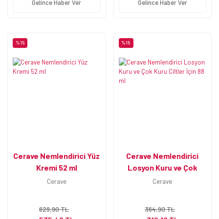
Gelince Haber Ver
Gelince Haber Ver
%15
%15
Cerave Nemlendirici Yüz
Cerave Nemlendirici
Kremi 52 ml
Losyon Kuru ve Çok
Kuru Ciltler İçin 88 ml
Cerave
Cerave
629,90 TL
364,90 TL