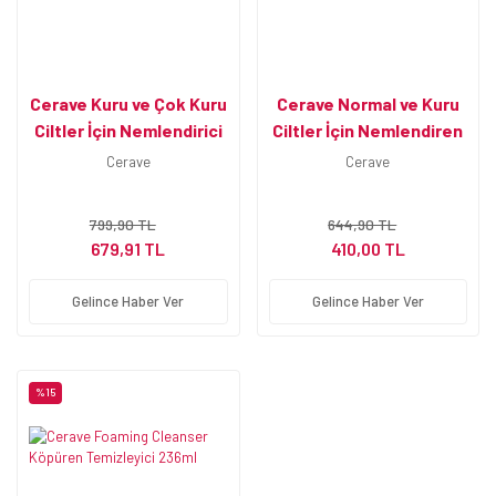
Cerave Kuru ve Çok Kuru
Cerave Normal ve Kuru
Ciltler İçin Nemlendirici
Ciltler İçin Nemlendiren
Losyon 473 ML
Temizleyici 473 ml
Cerave
Cerave
799,90 TL
644,90 TL
679,91 TL
410,00 TL
Gelince Haber Ver
Gelince Haber Ver
%15