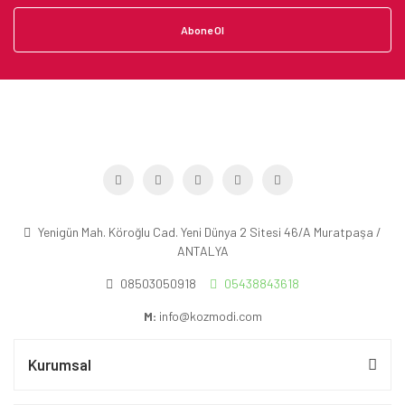
Abone Ol
Yenigün Mah. Köroğlu Cad. Yeni Dünya 2 Sitesi 46/A Muratpaşa /
ANTALYA
08503050918
05438843618
M:
info@kozmodi.com
Kurumsal