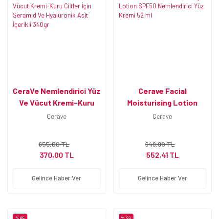
CeraVe Nemlendirici Yüz
Cerave Facial
Ve Vücut Kremi-Kuru
Moisturising Lotion
Ciltler İçin Seramid Ve
SPF50 Nemlendirici Yüz
Cerave
Cerave
Hyalüronik Asit İçerikli
Kremi 52 ml
340gr
655,00 TL
649,90 TL
370,00 TL
552,41 TL
Gelince Haber Ver
Gelince Haber Ver
%65
%39