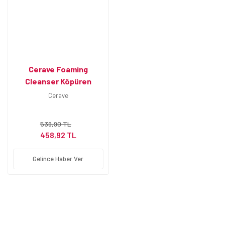
Cerave Foaming
Cleanser Köpüren
Temizleyici 236ml
Cerave
539,90 TL
458,92 TL
Gelince Haber Ver