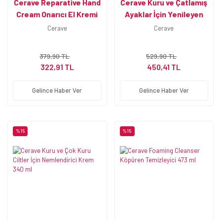
Cerave Reparative Hand
Cerave Kuru ve Çatlamış
Cream Onarıcı El Kremi
Ayaklar İçin Yenileyen
50ml
Ayak Kremi 88 ml
Cerave
Cerave
379,90 TL
529,90 TL
322,91 TL
450,41 TL
Gelince Haber Ver
Gelince Haber Ver
%15
%15