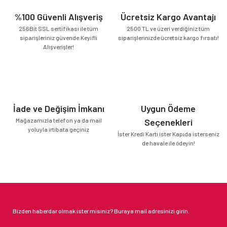
%100 Güvenli Alışveriş
Ücretsiz Kargo Avantajı
256Bit SSL sertifikası ile tüm
2500 TL ve üzeri verdiğiniz tüm
siparişleriniz güvende.Keyifli
siparişlerinizde ücretsiz kargo fırsatı!
Alışverişler!
İade ve Değişim İmkanı
Uygun Ödeme
Mağazamızla telefon ya da mail
Seçenekleri
yoluyla irtibata geçiniz
İster Kredi Kartı ister Kapıda isterseniz
de havale ile ödeyin!