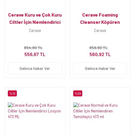
Cerave Kuru ve Çok Kuru
Cerave Foaming
Ciltler İçin Nemlendirici
Cleanser Köpüren
Krem 340 ml
Temizleyici 473 ml
Cerave
Cerave
654,90 TL
659,90 TL
556,67 TL
560,92 TL
Gelince Haber Ver
Gelince Haber Ver
%15
%36