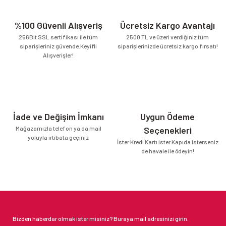
%100 Güvenli Alışveriş
Ücretsiz Kargo Avantajı
256Bit SSL sertifikası ile tüm
2500 TL ve üzeri verdiğiniz tüm
siparişleriniz güvende.Keyifli
siparişlerinizde ücretsiz kargo fırsatı!
Alışverişler!
İade ve Değişim İmkanı
Uygun Ödeme
Mağazamızla telefon ya da mail
Seçenekleri
yoluyla irtibata geçiniz
İster Kredi Kartı ister Kapıda isterseniz
de havale ile ödeyin!