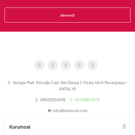
Abone Ol
Yenigün Mah. Köroğlu Cad. Yeni Dünya 2 Sitesi 46/A Muratpaşa /
ANTALYA
08503050918
05438843618
M:
info@kozmodi.com
Kurumsal