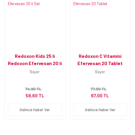
Redoxon Kids 25 li
Redoxon C Vitamini
Redoxon Efervesan 20 li
Efervesan 20 Tablet
Set
Bayer
Bayer
74,90 TL
77,00 TL
58,60 TL
67,00 TL
Gelince Haber Ver
Gelince Haber Ver