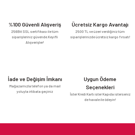
%100 Güvenli Alışveriş
Ücretsiz Kargo Avantajı
256Bit SSL sertifikası ile tüm
2500 TL ve üzeri verdiğiniz tüm
siparişleriniz güvende.Keyifli
siparişlerinizde ücretsiz kargo fırsatı!
Alışverişler!
İade ve Değişim İmkanı
Uygun Ödeme
Mağazamızla telefon ya da mail
Seçenekleri
yoluyla irtibata geçiniz
İster Kredi Kartı ister Kapıda isterseniz
de havale ile ödeyin!