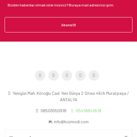
Abone Ol
Yenigün Mah. Köroğlu Cad. Yeni Dünya 2 Sitesi 46/A Muratpaşa /
ANTALYA
08503050918
05438843618
M:
info@kozmodi.com