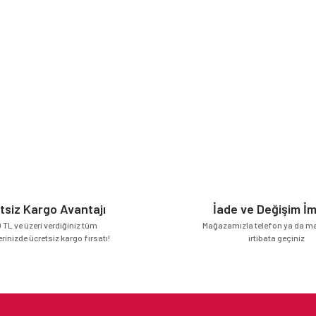
tsiz Kargo Avantajı
İade ve Değişim İ
 TL ve üzeri verdiğiniz tüm
Mağazamızla telefon ya da mai
erinizde ücretsiz kargo fırsatı!
irtibata geçiniz