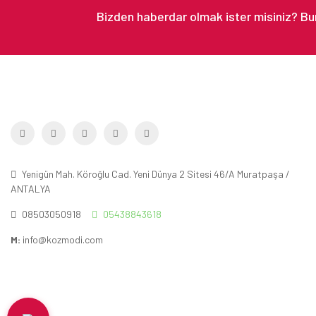
Yenigün Mah. Köroğlu Cad. Yeni Dünya 2 Sitesi 46/A Muratpaşa /
ANTALYA
08503050918
05438843618
M:
info@kozmodi.com