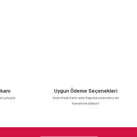
mkanı
Uygun Ödeme Seçenekleri
l yoluyla
İster Kredi Kartı ister Kapıda isterseniz de
havale ile ödeyin!