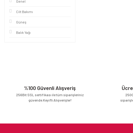
Genel
Cilt Bakımı
Güneş
Balık Yağı
%100 Güvenli Alışveriş
Ücre
256Bit SSL sertifikası ile tüm siparişleriniz
2500
güvende.Keyifli Alışverişler!
siparişl