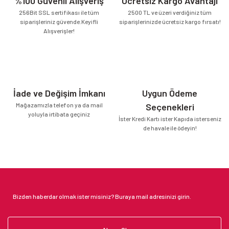
%100 Güvenli Alışveriş
Ücretsiz Kargo Avantajı
256Bit SSL sertifikası ile tüm
2500 TL ve üzeri verdiğiniz tüm
siparişleriniz güvende.Keyifli
siparişlerinizde ücretsiz kargo fırsatı!
Alışverişler!
İade ve Değişim İmkanı
Uygun Ödeme
Mağazamızla telefon ya da mail
Seçenekleri
yoluyla irtibata geçiniz
İster Kredi Kartı ister Kapıda isterseniz
de havale ile ödeyin!