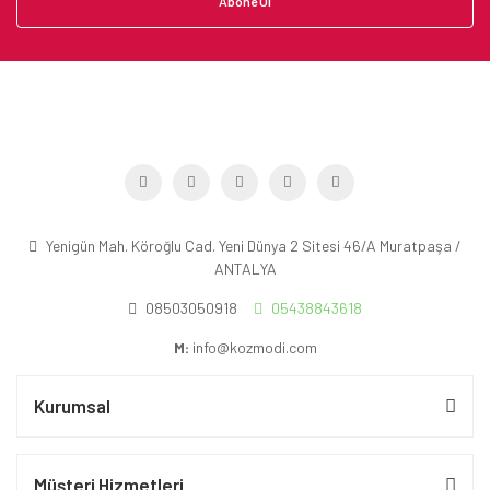
Abone Ol
Yenigün Mah. Köroğlu Cad. Yeni Dünya 2 Sitesi 46/A Muratpaşa /
ANTALYA
08503050918
05438843618
M:
info@kozmodi.com
Kurumsal
Müşteri Hizmetleri