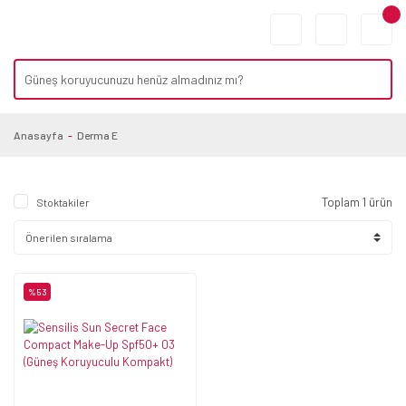
Anasayfa
Derma E
Toplam 1 ürün
Stoktakiler
%53