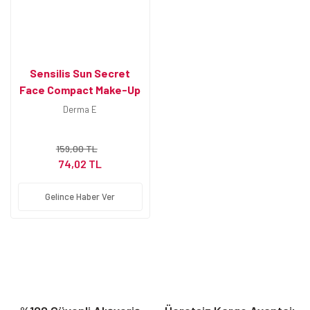
Sensilis Sun Secret
Face Compact Make-Up
Spf50+ 03 (Güneş
Derma E
Koruyuculu Kompakt)
159,00 TL
74,02 TL
Gelince Haber Ver