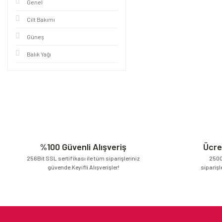
Genel
Cilt Bakımı
Güneş
Balık Yağı
%100 Güvenli Alışveriş
Ücre
256Bit SSL sertifikası ile tüm siparişleriniz
2500
güvende.Keyifli Alışverişler!
siparişl