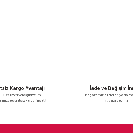
tsiz Kargo Avantajı
İade ve Değişim İ
 TL ve üzeri verdiğiniz tüm
Mağazamızla telefon ya da mai
erinizde ücretsiz kargo fırsatı!
irtibata geçiniz