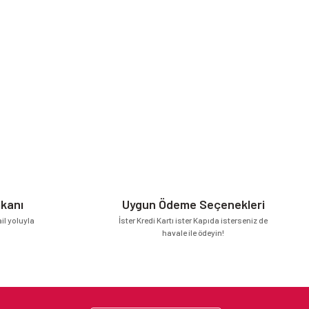
mkanı
Uygun Ödeme Seçenekleri
l yoluyla
İster Kredi Kartı ister Kapıda isterseniz de
havale ile ödeyin!