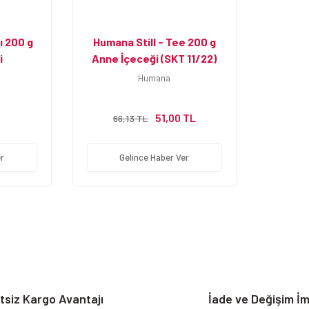
 200 g
Humana Still - Tee 200 g
i
Anne İçeceği (SKT 11/22)
Humana
51,00 TL
66,13 TL
r
Gelince Haber Ver
tsiz Kargo Avantajı
İade ve Değişim İ