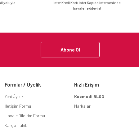
l yoluyla
İster Kredi Kartı ister Kapıda isterseniz de
havale ile ödeyin!
Abone Ol
Formlar / Üyelik
Hızlı Erişim
Yeni Üyelik
Kozmodi BLOG
İletişim Formu
Markalar
Havale Bildirim Formu
Kargo Takibi