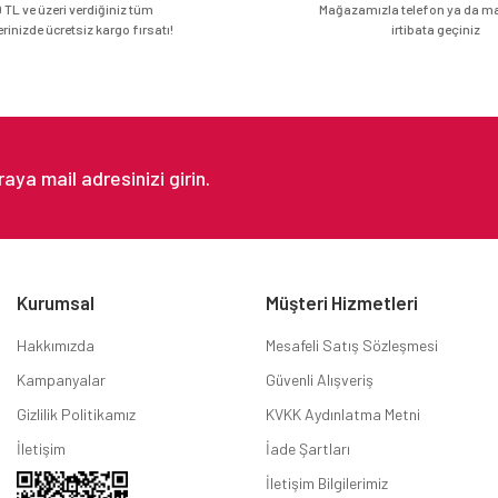
 TL ve üzeri verdiğiniz tüm
Mağazamızla telefon ya da mai
erinizde ücretsiz kargo fırsatı!
irtibata geçiniz
Kurumsal
Müşteri Hizmetleri
Hakkımızda
Mesafeli Satış Sözleşmesi
Kampanyalar
Güvenli Alışveriş
Gizlilik Politikamız
KVKK Aydınlatma Metni
İletişim
İade Şartları
İletişim Bilgilerimiz