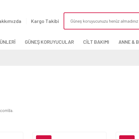
akkımızda
Kargo Takibi
ÜNLERİ
GÜNEŞ KORUYUCULAR
CİLT BAKIMI
ANNE & 
.com'da.