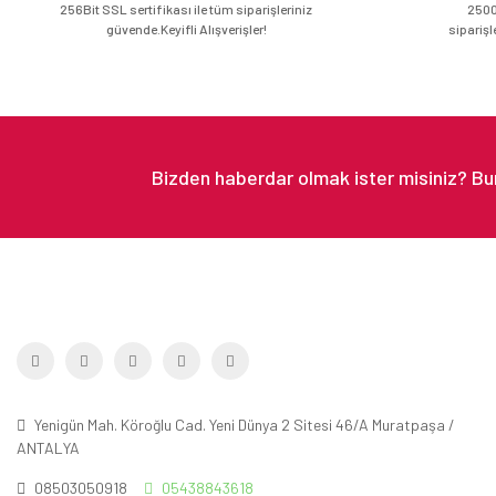
256Bit SSL sertifikası ile tüm siparişleriniz
2500
güvende.Keyifli Alışverişler!
siparişl
Yenigün Mah. Köroğlu Cad. Yeni Dünya 2 Sitesi 46/A Muratpaşa /
ANTALYA
08503050918
05438843618