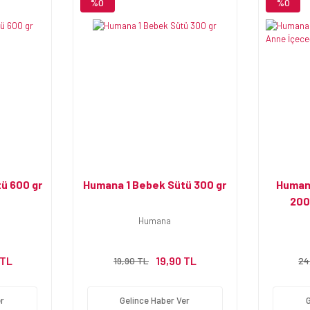
%0
%0
ü 600 gr
Humana 1 Bebek Sütü 300 gr
Human
200
Humana
 TL
19,90 TL
19,90 TL
24
r
Gelince Haber Ver