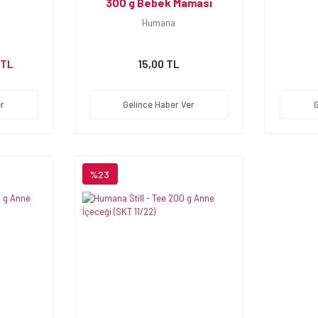
300 g Bebek Maması
Humana
 TL
15,00 TL
r
Gelince Haber Ver
%23