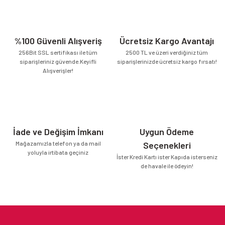
%100 Güvenli Alışveriş
Ücretsiz Kargo Avantajı
256Bit SSL sertifikası ile tüm
2500 TL ve üzeri verdiğiniz tüm
siparişleriniz güvende.Keyifli
siparişlerinizde ücretsiz kargo fırsatı!
Alışverişler!
İade ve Değişim İmkanı
Uygun Ödeme
Mağazamızla telefon ya da mail
Seçenekleri
yoluyla irtibata geçiniz
İster Kredi Kartı ister Kapıda isterseniz
de havale ile ödeyin!