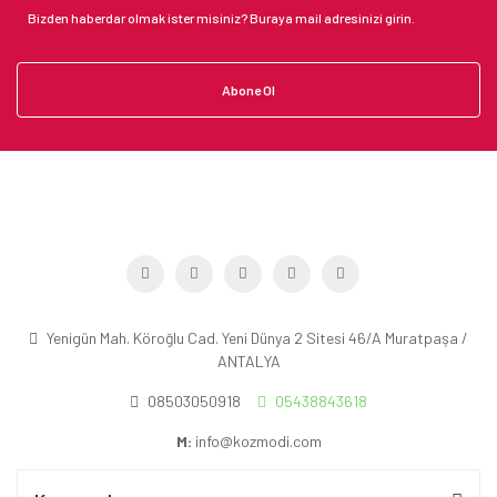
Abone Ol
Yenigün Mah. Köroğlu Cad. Yeni Dünya 2 Sitesi 46/A Muratpaşa /
ANTALYA
08503050918
05438843618
M:
info@kozmodi.com