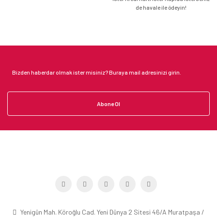
de havale ile ödeyin!
Abone Ol
Yenigün Mah. Köroğlu Cad. Yeni Dünya 2 Sitesi 46/A Muratpaşa /