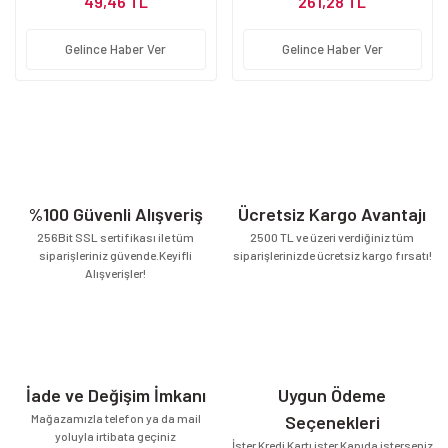
49,46 TL
261,28 TL
Gelince Haber Ver
Gelince Haber Ver
%100 Güvenli Alışveriş
Ücretsiz Kargo Avantajı
256Bit SSL sertifikası ile tüm
2500 TL ve üzeri verdiğiniz tüm
siparişleriniz güvende.Keyifli
siparişlerinizde ücretsiz kargo fırsatı!
Alışverişler!
İade ve Değişim İmkanı
Uygun Ödeme
Mağazamızla telefon ya da mail
Seçenekleri
yoluyla irtibata geçiniz
İster Kredi Kartı ister Kapıda isterseniz