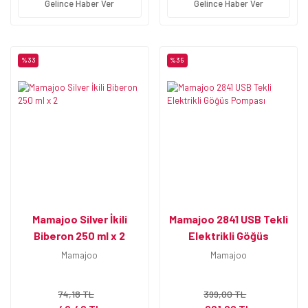
Gelince Haber Ver
Gelince Haber Ver
%33
%35
Mamajoo Silver İkili
Mamajoo 2841 USB Tekli
Biberon 250 ml x 2
Elektrikli Göğüs
Pompası
Mamajoo
Mamajoo
74,18 TL
399,00 TL