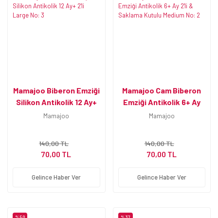
Mamajoo Biberon Emziği
Mamajoo Cam Biberon
Silikon Antikolik 12 Ay+
Emziği Antikolik 6+ Ay
2'li Large No: 3
2'li & Saklama Kutulu
Mamajoo
Mamajoo
Medium No: 2
140,00 TL
140,00 TL
70,00 TL
70,00 TL
Gelince Haber Ver
Gelince Haber Ver
%50
%37