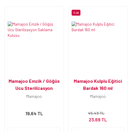
%48
Mamajoo Emzik / Göğüs
Mamajoo Kulplu Eğitici
Ucu Sterilizasyon
Bardak 160 ml
Saklama Kutusu
Mamajoo
Mamajoo
19,64 TL
45,43 TL
23,69 TL