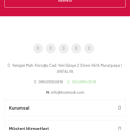
Abone Ol
Yenigün Mah. Köroğlu Cad. Yeni Dünya 2 Sitesi 46/A Muratpaşa /
ANTALYA
08503050918
05438843618
M:
info@kozmodi.com
Kurumsal
Müşteri Hizmetleri