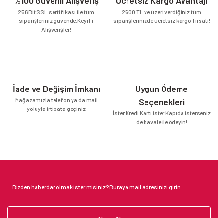
%100 Güvenli Alışveriş
Ücretsiz Kargo Avantajı
256Bit SSL sertifikası ile tüm
2500 TL ve üzeri verdiğiniz tüm
siparişleriniz güvende.Keyifli
siparişlerinizde ücretsiz kargo fırsatı!
Alışverişler!
İade ve Değişim İmkanı
Uygun Ödeme
Mağazamızla telefon ya da mail
Seçenekleri
yoluyla irtibata geçiniz
İster Kredi Kartı ister Kapıda isterseniz
de havale ile ödeyin!