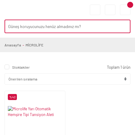
Anasayfa
MİCROLİFE
Toplam 1 ürün
Stoktakiler
%42