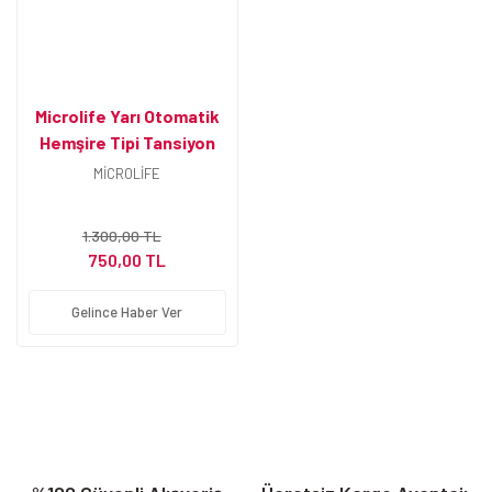
Microlife Yarı Otomatik
Hemşire Tipi Tansiyon
Aleti
MİCROLİFE
1.300,00 TL
750,00 TL
Gelince Haber Ver