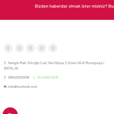
Yenigün Mah. Köroğlu Cad. Yeni Dünya 2 Sitesi 46/A Muratpaşa /
ANTALYA
08503050918
05438843618
M:
info@kozmodi.com