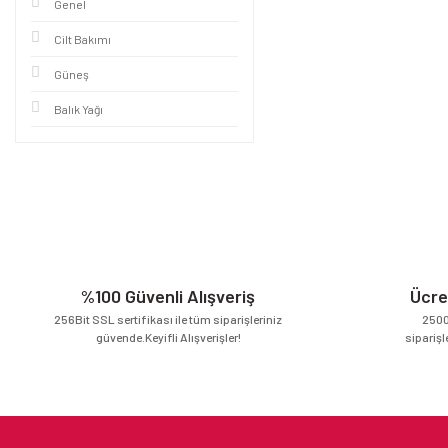
Genel
Cilt Bakımı
Güneş
Balık Yağı
%100 Güvenli Alışveriş
Ücre
256Bit SSL sertifikası ile tüm siparişleriniz
2500
güvende.Keyifli Alışverişler!
siparişl