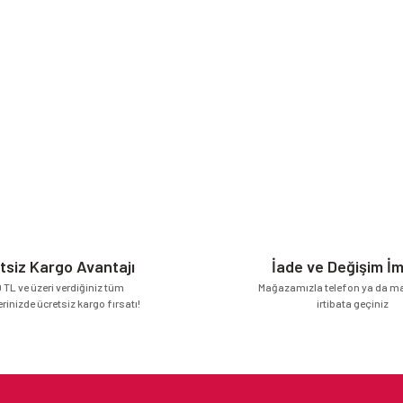
tsiz Kargo Avantajı
İade ve Değişim İ
 TL ve üzeri verdiğiniz tüm
Mağazamızla telefon ya da mai
erinizde ücretsiz kargo fırsatı!
irtibata geçiniz