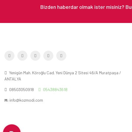
Yenigün Mah. Köroğlu Cad. Yeni Dünya 2 Sitesi 46/A Muratpaşa /
ANTALYA
08503050918
05438843618
M:
info@kozmodi.com