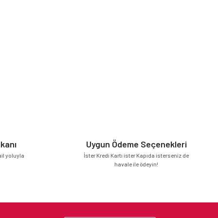
mkanı
Uygun Ödeme Seçenekleri
l yoluyla
İster Kredi Kartı ister Kapıda isterseniz de
havale ile ödeyin!