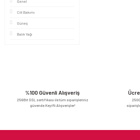
Genel
Cilt Bakımı
Güneş
Balık Yağı
%100 Güvenli Alışveriş
Ücre
256Bit SSL sertifikası ile tüm siparişleriniz
2500
güvende.Keyifli Alışverişler!
siparişl