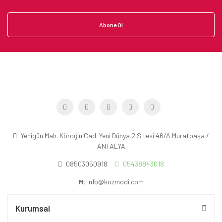
Abone Ol
Yenigün Mah. Köroğlu Cad. Yeni Dünya 2 Sitesi 46/A Muratpaşa /
ANTALYA
08503050918
05438843618
M:
info@kozmodi.com
Kurumsal