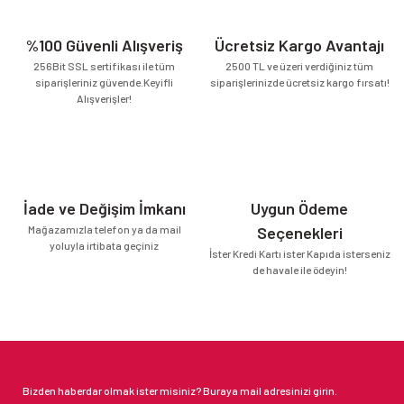
%100 Güvenli Alışveriş
Ücretsiz Kargo Avantajı
256Bit SSL sertifikası ile tüm
2500 TL ve üzeri verdiğiniz tüm
siparişleriniz güvende.Keyifli
siparişlerinizde ücretsiz kargo fırsatı!
Alışverişler!
İade ve Değişim İmkanı
Uygun Ödeme
Mağazamızla telefon ya da mail
Seçenekleri
yoluyla irtibata geçiniz
İster Kredi Kartı ister Kapıda isterseniz
de havale ile ödeyin!