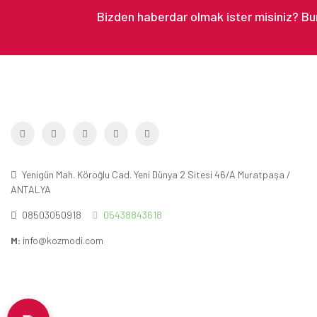
Yenigün Mah. Köroğlu Cad. Yeni Dünya 2 Sitesi 46/A Muratpaşa /
ANTALYA
08503050918
05438843618
M:
info@kozmodi.com