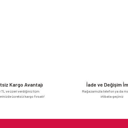
tsiz Kargo Avantajı
İade ve Değişim İ
 TL ve üzeri verdiğiniz tüm
Mağazamızla telefon ya da mai
erinizde ücretsiz kargo fırsatı!
irtibata geçiniz