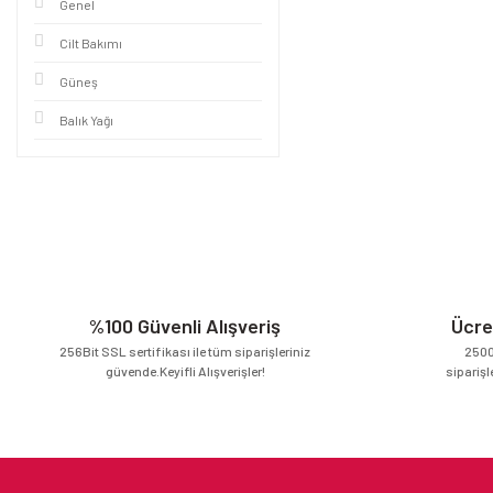
Genel
Cilt Bakımı
Güneş
Balık Yağı
%100 Güvenli Alışveriş
Ücre
256Bit SSL sertifikası ile tüm siparişleriniz
2500
güvende.Keyifli Alışverişler!
siparişl